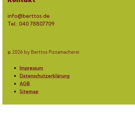
Kontakt
info@berttos.de
Tel.: 040 78807709
© 2026 by Berttos Pizzamacherei
Impressum
Datenschutzerklärung
AGB
Sitemap